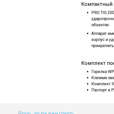
Компактный и
PRO TIG 200
ударопрочн
объектах
Аппарат им
корпус и у
прикрепить
Комплект по
Горелка WP-
Клемма заз
Комплект З
Паспорт и 