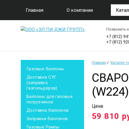
Главная
О компании
Катал
Позвонить н
+7 (812) 94
+7 (812) 92
Главная
Каталог 
Газовые баллоны
СВАРО
Доставка СУГ
(заправка
(W224)
газгольдеров)
Баллоны для газовых
погрузчиков
Цена:
Доставка баллонов
59 810
р
Заправка баллонов
Газовые Рампы