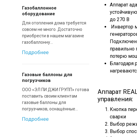
Аппарат ад
Газобаллонное
устойчивую
оборудование
до 270 В
Для отопления дома требуется
Инвертор м
совсем не много. Достаточно
генераторо
приобрести в нашем магазине
Подключени
газобаллонну...
правильно 
Подробнее
потерю мо
Благодаря 
нагреваютс
Газовые баллоны для
погрузчиков
ООО «ЭЛ ПИ ДЖИ ГРУПП» готова
Аппарат REAL
поставить своим клиентам
управления:
газовые баллоны для
погрузчиков, оснащённые...
Кнопка пер
сварки
Подробнее
Выбор режи
Выбор спос