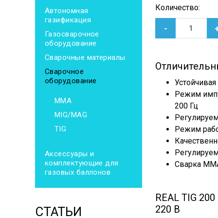
Количество:
Автономная
газификация
-
Газосварочное
оборудование
Сварочные материалы
Отличительн
Сварочное
оборудование
Устойчивая 
Режим импу
MMA
200 Гц
MIG/MAG
Регулируемо
TIG
Режим рабо
Качественна
Регулируем
Аксессуары и
комплектующие для
Сварка ММА
газовых баллонов
REAL TIG 200
220 В
СТАТЬИ