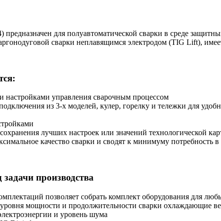
) предназначен для полуавтоматической сварки в среде защитн
ргонодуговой сварки неплавящимся электродом (TIG Lift), име
тся:
 настройками управления сварочным процессом
одключения из 3-х моделей, кулер, горелку и тележки для удо
стройками
 сохранения лучших настроек или значений технологической ка
ксимальное качество сварки и сводят к минимуму потребность 
 задачи производства
комплектаций позволяет собрать комплект оборудования для люб
т уровня мощности и продолжительности сварки охлаждающие ве
электроэнергии и уровень шума