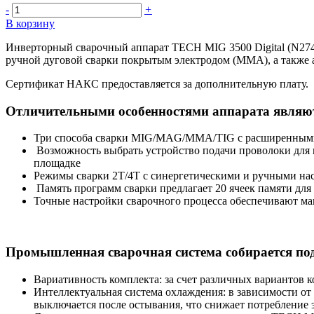
-
+
В корзину
Инверторный сварочный аппарат TECH MIG 3500 Digital (N274
ручной дуговой сварки покрытым электродом (ММА), а также а
Сертификат НАКС предоставляется за дополнительную плату.
Отличительными особенностями аппарата являю
Три способа сварки MIG/MAG/MMA/TIG с расширенными
Возможность выбрать устройство подачи проволоки для п
площадке
Режимы сварки 2Т/4Т с синергетическими и ручными на
Память программ сварки предлагает 20 ячеек памяти для
Точные настройки сварочного процесса обеспечивают ма
Промышленная сварочная система собирается под
Вариативность комплекта: за счет различных вариантов 
Интеллектуальная система охлаждения: в зависимости о
выключается после остывания, что снижает потребление 