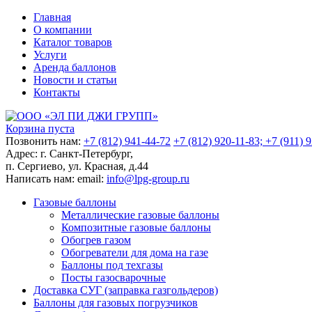
Главная
О компании
Каталог товаров
Услуги
Аренда баллонов
Новости и статьи
Контакты
Корзина пуста
Позвонить нам:
+7 (812) 941-44-72
+7 (812) 920-11-83; +7 (911) 
Адрес:
г. Санкт-Петербург,
п. Сергиево, ул. Красная, д.44
Написать нам:
email:
info@lpg-group.ru
Газовые баллоны
Металлические газовые баллоны
Композитные газовые баллоны
Обогрев газом
Обогреватели для дома на газе
Баллоны под техгазы
Посты газосварочные
Доставка СУГ (заправка газгольдеров)
Баллоны для газовых погрузчиков