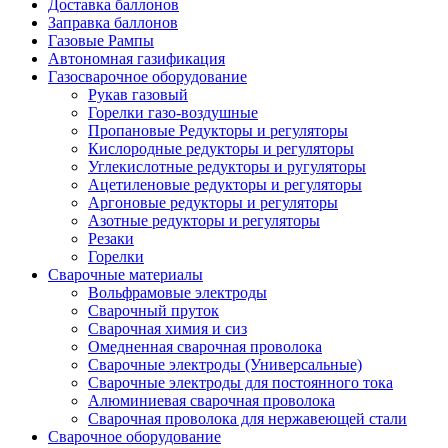
Доставка баллонов
Заправка баллонов
Газовые Рампы
Автономная газификация
Газосварочное оборудование
Рукав газовый
Горелки газо-воздушные
Пропановые Редукторы и регуляторы
Кислородные редукторы и регуляторы
Углекислотные редукторы и ругуляторы
Ацетиленовые редукторы и регуляторы
Аргоновые редукторы и регуляторы
Азотные редукторы и регуляторы
Резаки
Горелки
Сварочные материалы
Вольфрамовые электроды
Сварочный пруток
Сварочная химия и сиз
Омедненная сварочная проволока
Сварочные электроды (Универсальные)
Сварочные электроды для постоянного тока
Алюминиевая сварочная проволока
Сварочная проволока для нержавеющей стали
Сварочное оборудование