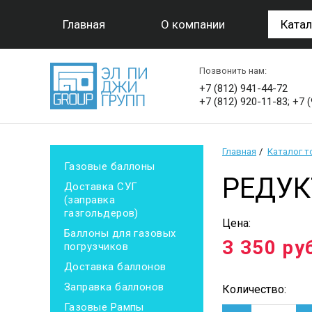
Главная
О компании
Катал
Позвонить нам:
+7 (812) 941-44-72
+7 (812) 920-11-83; +7 
Главная
Каталог 
Газовые баллоны
РЕДУК
Доставка СУГ
(заправка
газгольдеров)
Цена:
Баллоны для газовых
3 350
ру
погрузчиков
Доставка баллонов
Заправка баллонов
Количество:
Газовые Рампы