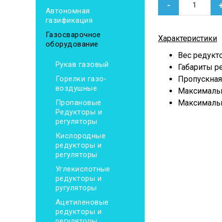
-
Автономная
газификация
Газосварочное
Характеристики
оборудование
Вес редуктор
Рукав газовый
Габариты р
Горелки газо-
Пропускная 
воздушные
Максимально
Пропановые
Максимальн
Редукторы и
регуляторы
Кислородные
редукторы и
регуляторы
Углекислотные
редукторы и
ругуляторы
Ацетиленовые
редукторы и
регуляторы