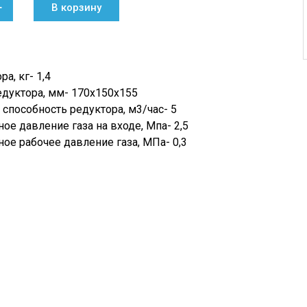
+
В корзину
а, кг- 1,4
едуктора, мм- 170х150х155
способность редуктора, м3/час- 5
е давление газа на входе, Мпа- 2,5
ое рабочее давление газа, МПа- 0,3