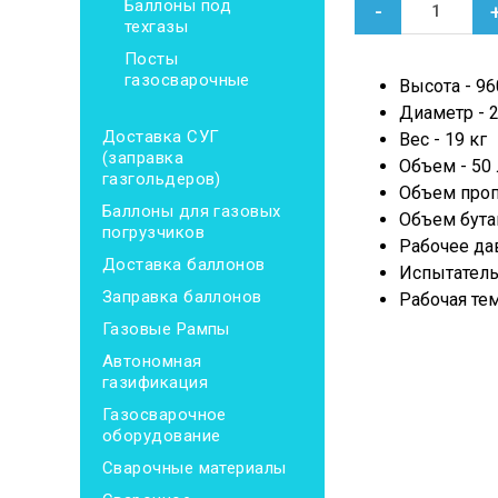
Баллоны под
-
техгазы
Посты
газосварочные
Высота - 9
Диаметр - 
Доставка СУГ
Вес - 19 кг
(заправка
Объем - 50 
газгольдеров)
Объем пропа
Баллоны для газовых
Объем бута
погрузчиков
Рабочее да
Доставка баллонов
Испытатель
Заправка баллонов
Рабочая тем
Газовые Рампы
Автономная
газификация
Газосварочное
оборудование
Сварочные материалы