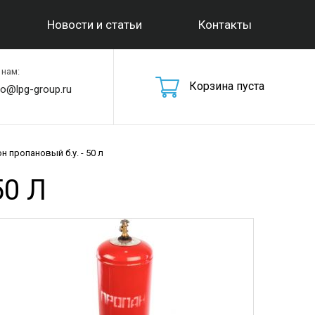
Новости и статьи
Контакты
 нам:
Корзина пуста
fo@lpg-group.ru
н пропановый б.у. - 50 л
0 Л