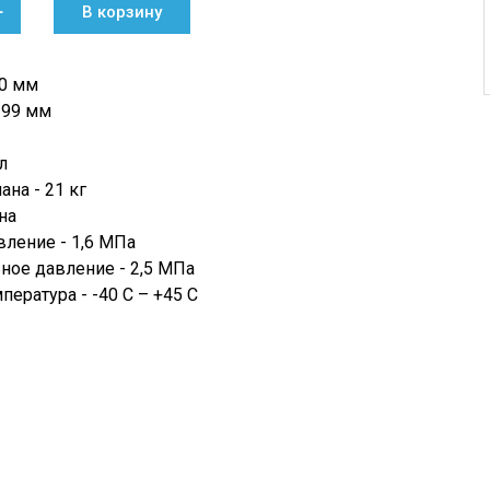
+
В корзину
60 мм
299 мм
л
на - 21 кг
на
вление - 1,6 МПа
ное давление - 2,5 МПа
пература - -40 С – +45 С