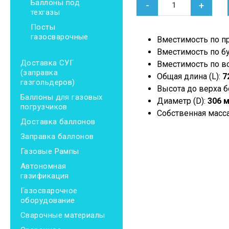
Баллоны под
-
+
техгазы
Посты
газосварочные
Вместимость по п
Вместимость по бу
Доставка СУГ
Вместимость по в
(заправка
Общая длина (L):
7
газгольдеров)
Высота до верха б
Баллоны для газовых
Диаметр (D):
306 
погрузчиков
Собственная масса
Доставка баллонов
Заправка баллонов
Газовые Рампы
Автономная
газификация
Газосварочное
оборудование
Сварочные материалы