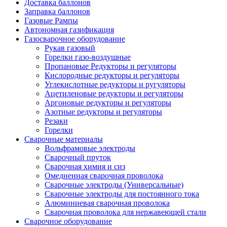
Доставка баллонов
Заправка баллонов
Газовые Рампы
Автономная газификация
Газосварочное оборудование
Рукав газовый
Горелки газо-воздушные
Пропановые Редукторы и регуляторы
Кислородные редукторы и регуляторы
Углекислотные редукторы и ругуляторы
Ацетиленовые редукторы и регуляторы
Аргоновые редукторы и регуляторы
Азотные редукторы и регуляторы
Резаки
Горелки
Сварочные материалы
Вольфрамовые электроды
Сварочный пруток
Сварочная химия и сиз
Омедненная сварочная проволока
Сварочные электроды (Универсальные)
Сварочные электроды для постоянного тока
Алюминиевая сварочная проволока
Сварочная проволока для нержавеющей стали
Сварочное оборудование