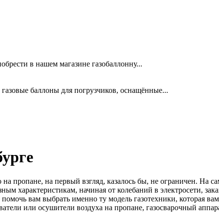
обрести в нашем магазине газобаллонну...
зовые баллоны для погрузчиков, оснащённые...
бурге
 пропане, на первый взгляд, казалось бы, не ограничен. На сам
ным характеристикам, начиная от колебаний в электросети, зака
т помочь вам выбрать именно ту модель газотехники, которая ва
ватели или осушители воздуха на пропане, газосварочный аппар