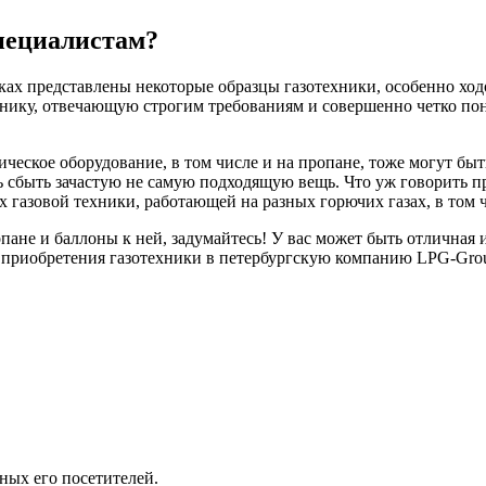
пециалистам?
ках представлены некоторые образцы газотехники, особенно ходо
хнику, отвечающую строгим требованиям и совершенно четко поним
ическое оборудование, в том числе и на пропане, тоже могут бы
ясь сбыть зачастую не самую подходящую вещь. Что уж говорить 
 газовой техники, работающей на разных горючих газах, в том ч
пане и баллоны к ней, задумайтесь! У вас может быть отличная 
 приобретения газотехники в петербургскую компанию LPG-Group
ных его посетителей.