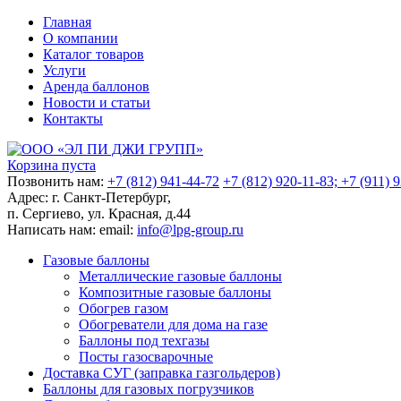
Главная
О компании
Каталог товаров
Услуги
Аренда баллонов
Новости и статьи
Контакты
Корзина пуста
Позвонить нам:
+7 (812) 941-44-72
+7 (812) 920-11-83; +7 (911) 
Адрес:
г. Санкт-Петербург,
п. Сергиево, ул. Красная, д.44
Написать нам:
email:
info@lpg-group.ru
Газовые баллоны
Металлические газовые баллоны
Композитные газовые баллоны
Обогрев газом
Обогреватели для дома на газе
Баллоны под техгазы
Посты газосварочные
Доставка СУГ (заправка газгольдеров)
Баллоны для газовых погрузчиков